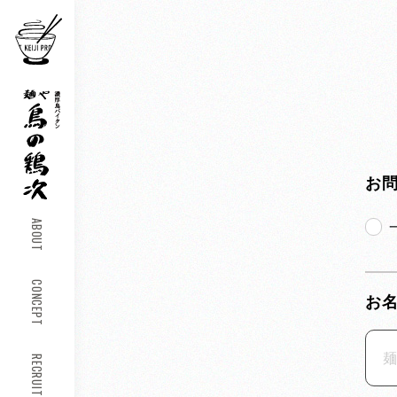
お
ABOUT
CONCEPT
お
RECRUIT